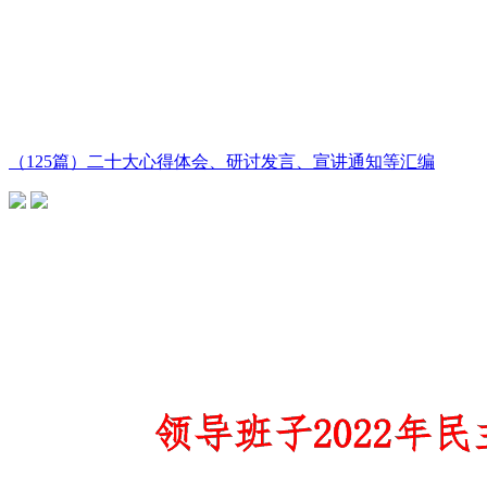
（125篇）二十大心得体会、研讨发言、宣讲通知等汇编