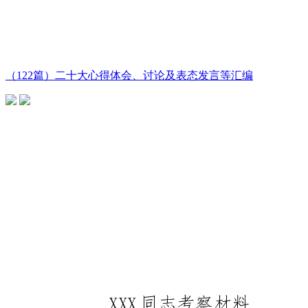
（122篇）二十大心得体会、讨论及表态发言等汇编