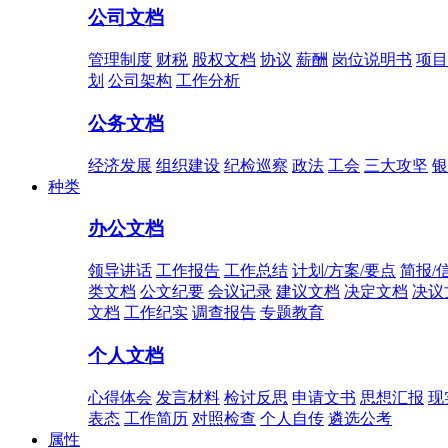
公司文档
管理制度
财税
股权文档
协议
薪酬
岗位说明书
项目
划
公司架构
工作分析
公务文档
经济发展
组织建设
纪检巡察
政法
工会
三大攻坚
银
种类
办公文档
领导讲话
工作报告
工作总结
计划/方案/要点
简报/
类文档
公文纪要
会议记录
建议文档
决定文档
决议
文档
工作纪实
调查报告
专题教育
个人文档
心得体会
发言材料
检讨反思
申请文书
思想汇报
现
表态
工作简历
对照检查
个人自传
遴选公考
属性