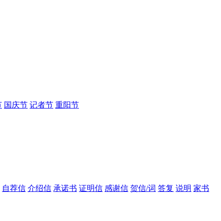
节
国庆节
记者节
重阳节
自荐信
介绍信
承诺书
证明信
感谢信
贺信/词
答复
说明
家书