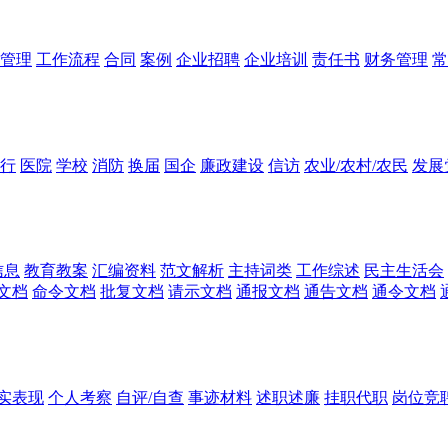
管理
工作流程
合同
案例
企业招聘
企业培训
责任书
财务管理
常
行
医院
学校
消防
换届
国企
廉政建设
信访
农业/农村/农民
发展
信息
教育教案
汇编资料
范文解析
主持词类
工作综述
民主生活会
文档
命令文档
批复文档
请示文档
通报文档
通告文档
通令文档
实表现
个人考察
自评/自查
事迹材料
述职述廉
挂职代职
岗位竞