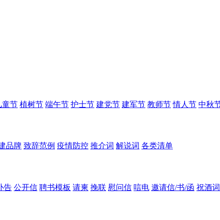
儿童节
植树节
端午节
护士节
建党节
建军节
教师节
情人节
中秋
建品牌
致辞范例
疫情防控
推介词
解说词
各类清单
讣告
公开信
聘书模板
请柬
挽联
慰问信
唁电
邀请信/书/函
祝酒词