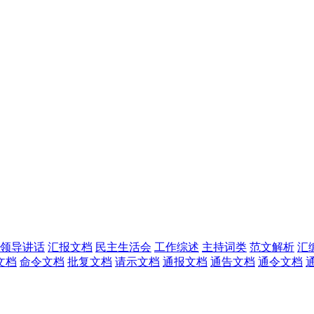
领导讲话
汇报文档
民主生活会
工作综述
主持词类
范文解析
汇
文档
命令文档
批复文档
请示文档
通报文档
通告文档
通令文档