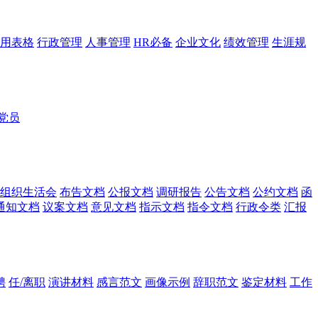
用表格
行政管理
人事管理
HR必备
企业文化
绩效管理
生涯规
党员
组织生活会
布告文档
公报文档
调研报告
公告文档
公约文档
函
通知文档
议案文档
意见文档
指示文档
指令文档
行政令类
汇报
聘
任/离职
演讲材料
感言范文
画像示例
辞职范文
鉴定材料
工作