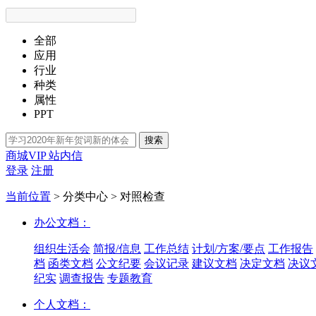
全部
应用
行业
种类
属性
PPT
搜索
商城VIP
站内信
登录
注册
当前位置
>
分类中心
>
对照检查
办公文档：
组织生活会
简报/信息
工作总结
计划/方案/要点
工作报告
档
函类文档
公文纪要
会议记录
建议文档
决定文档
决议
纪实
调查报告
专题教育
个人文档：