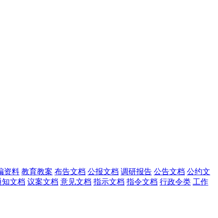
编资料
教育教案
布告文档
公报文档
调研报告
公告文档
公约文
通知文档
议案文档
意见文档
指示文档
指令文档
行政令类
工作