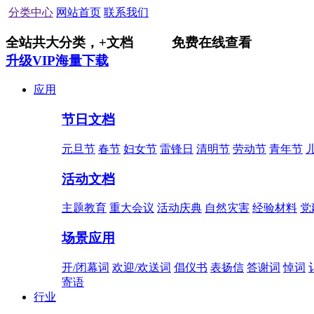
分类中心
网站首页
联系我们
全站共
大分类，
+
文档
免费在线查看
升级VIP海量下载
应用
节日文档
元旦节
春节
妇女节
雷锋日
清明节
劳动节
青年节
活动文档
主题教育
重大会议
活动庆典
自然灾害
经验材料
党
场景应用
开/闭幕词
欢迎/欢送词
倡仪书
表扬信
答谢词
悼词
寄语
行业