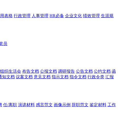
用表格
行政管理
人事管理
HR必备
企业文化
绩效管理
生涯规
党员
组织生活会
布告文档
公报文档
调研报告
公告文档
公约文档
函
通知文档
议案文档
意见文档
指示文档
指令文档
行政令类
汇报
聘
任/离职
演讲材料
感言范文
画像示例
辞职范文
鉴定材料
工作