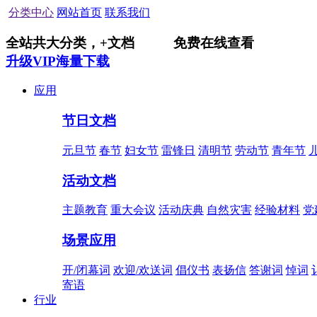
分类中心
网站首页
联系我们
全站共
大分类，
+
文档
免费在线查看
升级VIP海量下载
应用
节日文档
元旦节
春节
妇女节
雷锋日
清明节
劳动节
青年节
活动文档
主题教育
重大会议
活动庆典
自然灾害
经验材料
党
场景应用
开/闭幕词
欢迎/欢送词
倡仪书
表扬信
答谢词
悼词
寄语
行业