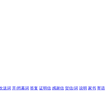
/欢送词
开/闭幕词
答复
证明信
感谢信
贺信/词
说明
家书
寄语