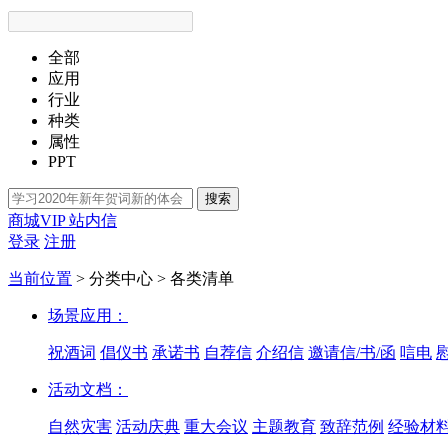
全部
应用
行业
种类
属性
PPT
搜索
商城VIP
站内信
登录
注册
当前位置
>
分类中心
>
各类清单
场景应用：
祝酒词
倡仪书
承诺书
自荐信
介绍信
邀请信/书/函
唁电
活动文档：
自然灾害
活动庆典
重大会议
主题教育
致辞范例
经验材