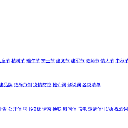
儿童节
植树节
端午节
护士节
建党节
建军节
教师节
情人节
中秋
建品牌
致辞范例
疫情防控
推介词
解说词
各类清单
讣告
公开信
聘书模板
请柬
挽联
慰问信
唁电
邀请信/书/函
祝酒词