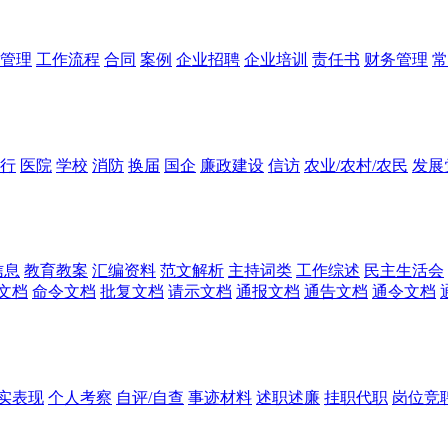
管理
工作流程
合同
案例
企业招聘
企业培训
责任书
财务管理
常
行
医院
学校
消防
换届
国企
廉政建设
信访
农业/农村/农民
发展
信息
教育教案
汇编资料
范文解析
主持词类
工作综述
民主生活会
文档
命令文档
批复文档
请示文档
通报文档
通告文档
通令文档
实表现
个人考察
自评/自查
事迹材料
述职述廉
挂职代职
岗位竞