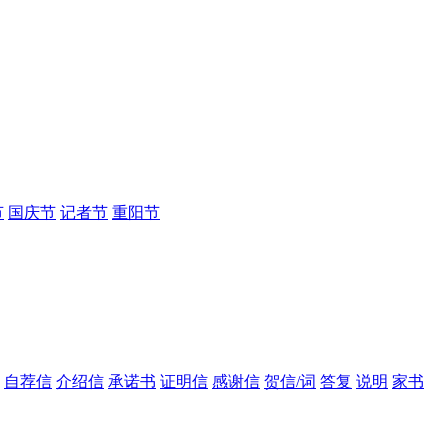
节
国庆节
记者节
重阳节
自荐信
介绍信
承诺书
证明信
感谢信
贺信/词
答复
说明
家书