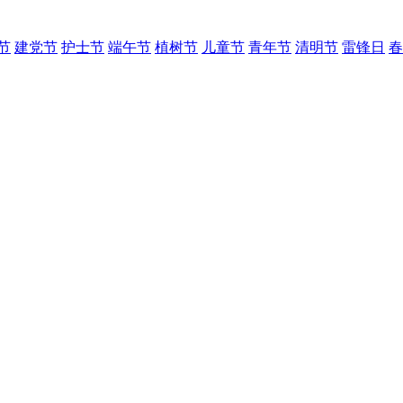
节
建党节
护士节
端午节
植树节
儿童节
青年节
清明节
雷锋日
春