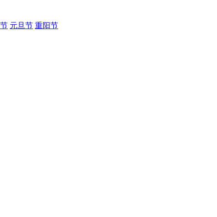
节
元旦节
重阳节