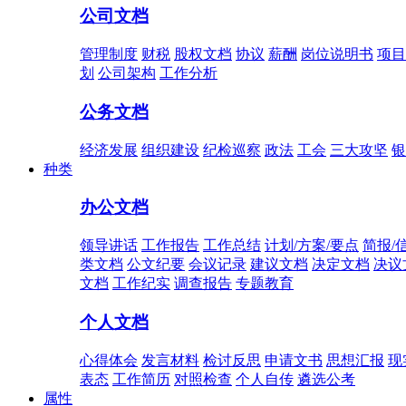
公司文档
管理制度
财税
股权文档
协议
薪酬
岗位说明书
项目
划
公司架构
工作分析
公务文档
经济发展
组织建设
纪检巡察
政法
工会
三大攻坚
银
种类
办公文档
领导讲话
工作报告
工作总结
计划/方案/要点
简报/
类文档
公文纪要
会议记录
建议文档
决定文档
决议
文档
工作纪实
调查报告
专题教育
个人文档
心得体会
发言材料
检讨反思
申请文书
思想汇报
现
表态
工作简历
对照检查
个人自传
遴选公考
属性