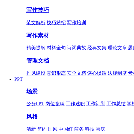
写作技巧
范文解析
技巧妙招
写作培训
写作素材
精美提纲
材料金句
诗词典故
经典文集
理论文章
题
管理文档
作风建设
意识形态
安全文档
谈心谈话
法规制度
考
PPT
场景
公务PPT
岗位竞聘
工作述职
工作计划
工作总结
学
风格
清新
简约
国风
中国红
商务
科技
喜庆