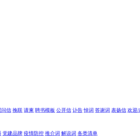
慰问信
挽联
请柬
聘书模板
公开信
讣告
悼词
答谢词
表扬信
欢迎
料
党建品牌
疫情防控
推介词
解说词
各类清单