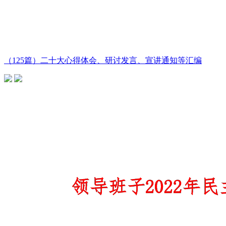
（125篇）二十大心得体会、研讨发言、宣讲通知等汇编