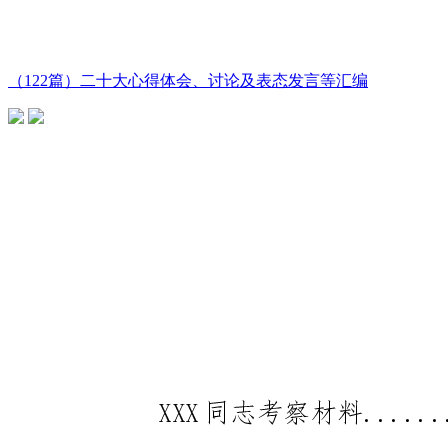
（122篇）二十大心得体会、讨论及表态发言等汇编