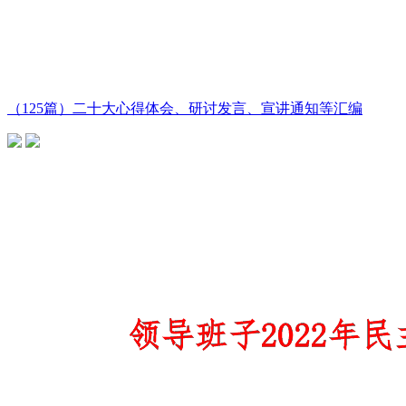
（125篇）二十大心得体会、研讨发言、宣讲通知等汇编