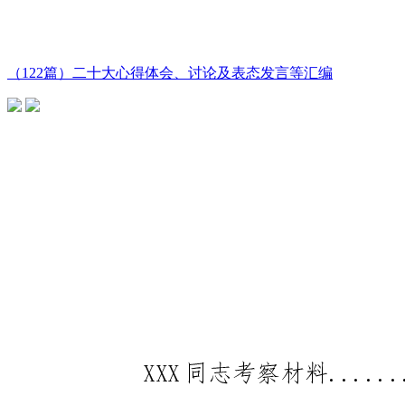
（122篇）二十大心得体会、讨论及表态发言等汇编