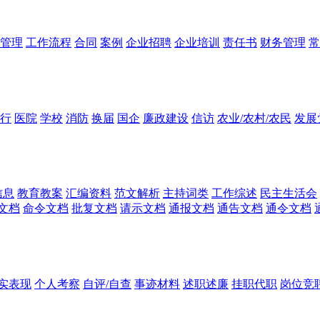
管理
工作流程
合同
案例
企业招聘
企业培训
责任书
财务管理
常
行
医院
学校
消防
换届
国企
廉政建设
信访
农业/农村/农民
发展
信息
教育教案
汇编资料
范文解析
主持词类
工作综述
民主生活会
文档
命令文档
批复文档
请示文档
通报文档
通告文档
通令文档
实表现
个人考察
自评/自查
事迹材料
述职述廉
挂职代职
岗位竞