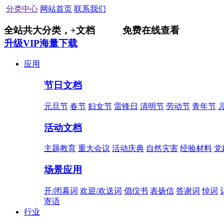
分类中心
网站首页
联系我们
全站共
大分类，
+
文档
免费在线查看
升级VIP海量下载
应用
节日文档
元旦节
春节
妇女节
雷锋日
清明节
劳动节
青年节
活动文档
主题教育
重大会议
活动庆典
自然灾害
经验材料
党
场景应用
开/闭幕词
欢迎/欢送词
倡仪书
表扬信
答谢词
悼词
寄语
行业