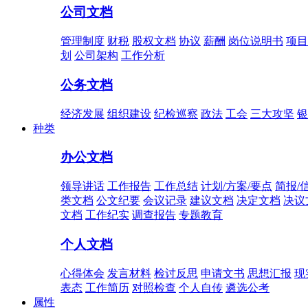
公司文档
管理制度
财税
股权文档
协议
薪酬
岗位说明书
项目
划
公司架构
工作分析
公务文档
经济发展
组织建设
纪检巡察
政法
工会
三大攻坚
银
种类
办公文档
领导讲话
工作报告
工作总结
计划/方案/要点
简报/
类文档
公文纪要
会议记录
建议文档
决定文档
决议
文档
工作纪实
调查报告
专题教育
个人文档
心得体会
发言材料
检讨反思
申请文书
思想汇报
现
表态
工作简历
对照检查
个人自传
遴选公考
属性