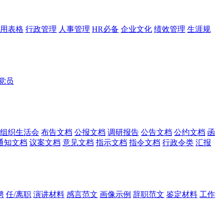
用表格
行政管理
人事管理
HR必备
企业文化
绩效管理
生涯规
党员
组织生活会
布告文档
公报文档
调研报告
公告文档
公约文档
函
通知文档
议案文档
意见文档
指示文档
指令文档
行政令类
汇报
聘
任/离职
演讲材料
感言范文
画像示例
辞职范文
鉴定材料
工作