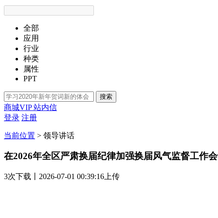
全部
应用
行业
种类
属性
PPT
搜索
商城VIP
站内信
登录
注册
当前位置
>
领导讲话
在2026年全区严肃换届纪律加强换届风气监督工作
3次
下载
丨2026-07-01 00:39:16上传