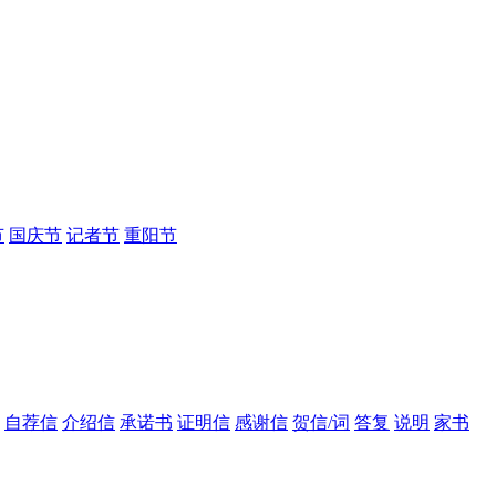
节
国庆节
记者节
重阳节
自荐信
介绍信
承诺书
证明信
感谢信
贺信/词
答复
说明
家书