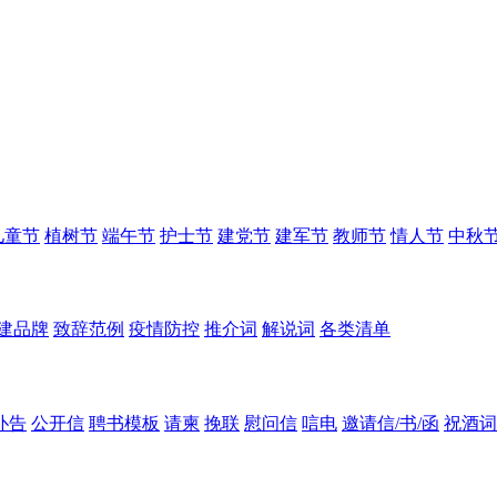
儿童节
植树节
端午节
护士节
建党节
建军节
教师节
情人节
中秋
建品牌
致辞范例
疫情防控
推介词
解说词
各类清单
讣告
公开信
聘书模板
请柬
挽联
慰问信
唁电
邀请信/书/函
祝酒词