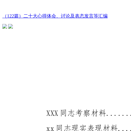
（122篇）二十大心得体会、讨论及表态发言等汇编