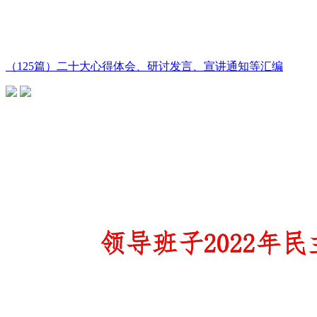
（125篇）二十大心得体会、研讨发言、宣讲通知等汇编