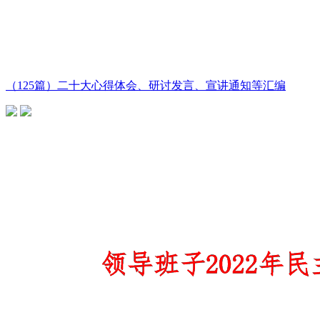
（125篇）二十大心得体会、研讨发言、宣讲通知等汇编