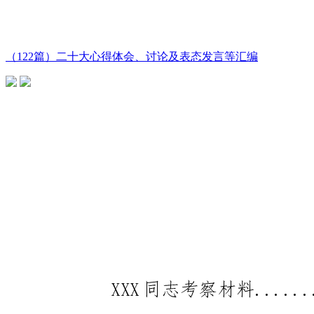
（122篇）二十大心得体会、讨论及表态发言等汇编