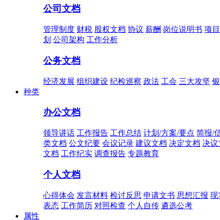
公司文档
管理制度
财税
股权文档
协议
薪酬
岗位说明书
项目
划
公司架构
工作分析
公务文档
经济发展
组织建设
纪检巡察
政法
工会
三大攻坚
银
种类
办公文档
领导讲话
工作报告
工作总结
计划/方案/要点
简报/
类文档
公文纪要
会议记录
建议文档
决定文档
决议
文档
工作纪实
调查报告
专题教育
个人文档
心得体会
发言材料
检讨反思
申请文书
思想汇报
现
表态
工作简历
对照检查
个人自传
遴选公考
属性