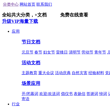
分类中心
网站首页
联系我们
全站共
大分类，
+
文档
免费在线查看
升级VIP海量下载
应用
节日文档
元旦节
春节
妇女节
雷锋日
清明节
劳动节
青年节
活动文档
主题教育
重大会议
活动庆典
自然灾害
经验材料
党
场景应用
开/闭幕词
欢迎/欢送词
倡仪书
表扬信
答谢词
悼词
寄语
行业