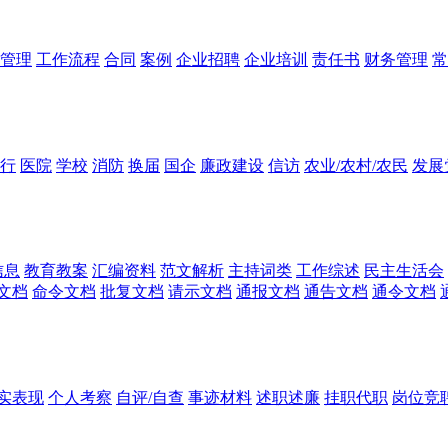
管理
工作流程
合同
案例
企业招聘
企业培训
责任书
财务管理
常
行
医院
学校
消防
换届
国企
廉政建设
信访
农业/农村/农民
发展
信息
教育教案
汇编资料
范文解析
主持词类
工作综述
民主生活会
文档
命令文档
批复文档
请示文档
通报文档
通告文档
通令文档
实表现
个人考察
自评/自查
事迹材料
述职述廉
挂职代职
岗位竞