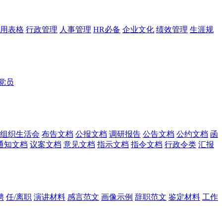
用表格
行政管理
人事管理
HR必备
企业文化
绩效管理
生涯规
党员
组织生活会
布告文档
公报文档
调研报告
公告文档
公约文档
函
通知文档
议案文档
意见文档
指示文档
指令文档
行政令类
汇报
聘
任/离职
演讲材料
感言范文
画像示例
辞职范文
鉴定材料
工作