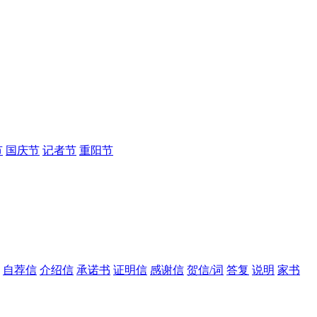
节
国庆节
记者节
重阳节
自荐信
介绍信
承诺书
证明信
感谢信
贺信/词
答复
说明
家书