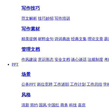
写作技巧
范文解析
技巧妙招
写作培训
写作素材
精美提纲
材料金句
诗词典故
经典文集
理论文章
题
管理文档
作风建设
意识形态
安全文档
谈心谈话
法规制度
考
PPT
场景
公务PPT
岗位竞聘
工作述职
工作计划
工作总结
学
风格
清新
简约
国风
中国红
商务
科技
喜庆