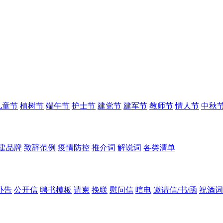
儿童节
植树节
端午节
护士节
建党节
建军节
教师节
情人节
中秋
建品牌
致辞范例
疫情防控
推介词
解说词
各类清单
讣告
公开信
聘书模板
请柬
挽联
慰问信
唁电
邀请信/书/函
祝酒词