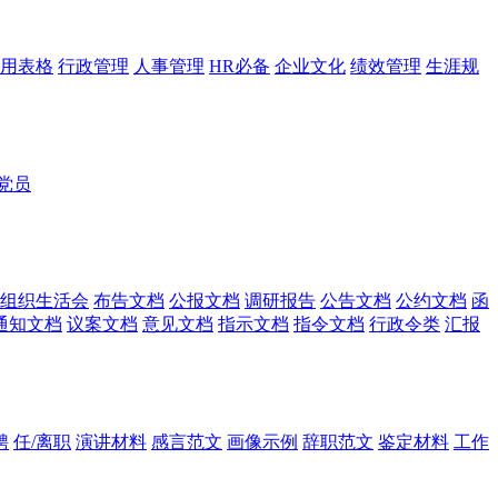
用表格
行政管理
人事管理
HR必备
企业文化
绩效管理
生涯规
党员
组织生活会
布告文档
公报文档
调研报告
公告文档
公约文档
函
通知文档
议案文档
意见文档
指示文档
指令文档
行政令类
汇报
聘
任/离职
演讲材料
感言范文
画像示例
辞职范文
鉴定材料
工作