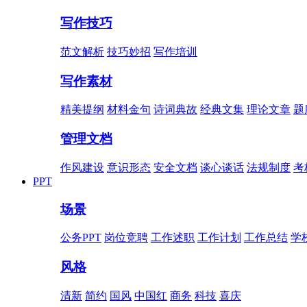
写作技巧
范文解析
技巧妙招
写作培训
写作素材
精美提纲
材料金句
诗词典故
经典文集
理论文章
题
管理文档
作风建设
意识形态
安全文档
谈心谈话
法规制度
考
PPT
场景
公务PPT
岗位竞聘
工作述职
工作计划
工作总结
学
风格
清新
简约
国风
中国红
商务
科技
喜庆