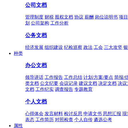
公司文档
管理制度
财税
股权文档
协议
薪酬
岗位说明书
项目
划
公司架构
工作分析
公务文档
经济发展
组织建设
纪检巡察
政法
工会
三大攻坚
银
种类
办公文档
领导讲话
工作报告
工作总结
计划/方案/要点
简报/
类文档
公文纪要
会议记录
建议文档
决定文档
决议
文档
工作纪实
调查报告
专题教育
个人文档
心得体会
发言材料
检讨反思
申请文书
思想汇报
现
表态
工作简历
对照检查
个人自传
遴选公考
属性