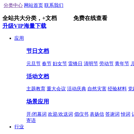
分类中心
网站首页
联系我们
全站共
大分类，
+
文档
免费在线查看
升级VIP海量下载
应用
节日文档
元旦节
春节
妇女节
雷锋日
清明节
劳动节
青年节
活动文档
主题教育
重大会议
活动庆典
自然灾害
经验材料
党
场景应用
开/闭幕词
欢迎/欢送词
倡仪书
表扬信
答谢词
悼词
寄语
行业