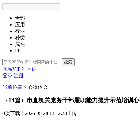
全部
应用
行业
种类
属性
PPT
搜索
商城VIP
站内信
登录
注册
当前位置
>
心得体会
（14篇）市直机关党务干部履职能力提升示范培训
0次
下载
丨2026-05-28 12:12:23上传