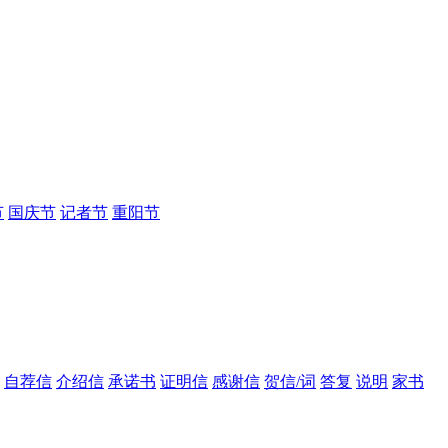
节
国庆节
记者节
重阳节
自荐信
介绍信
承诺书
证明信
感谢信
贺信/词
答复
说明
家书