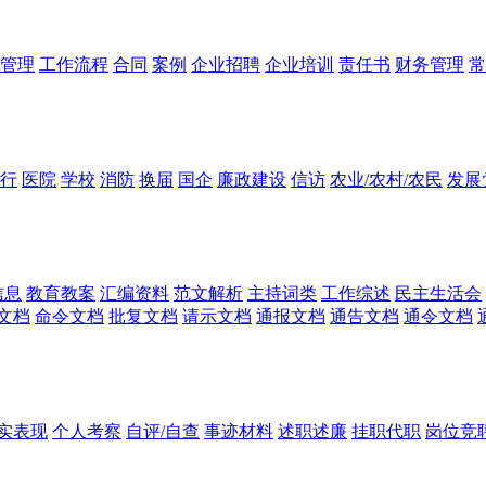
管理
工作流程
合同
案例
企业招聘
企业培训
责任书
财务管理
常
行
医院
学校
消防
换届
国企
廉政建设
信访
农业/农村/农民
发展
信息
教育教案
汇编资料
范文解析
主持词类
工作综述
民主生活会
文档
命令文档
批复文档
请示文档
通报文档
通告文档
通令文档
实表现
个人考察
自评/自查
事迹材料
述职述廉
挂职代职
岗位竞