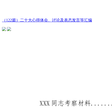
（122篇）二十大心得体会、讨论及表态发言等汇编