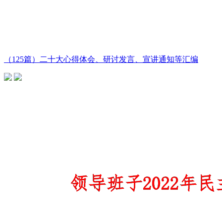
（125篇）二十大心得体会、研讨发言、宣讲通知等汇编