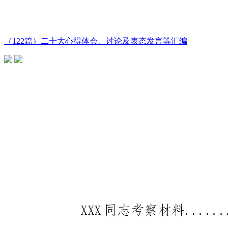
（122篇）二十大心得体会、讨论及表态发言等汇编