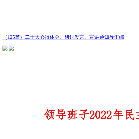
（125篇）二十大心得体会、研讨发言、宣讲通知等汇编