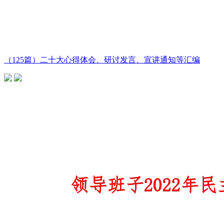
（125篇）二十大心得体会、研讨发言、宣讲通知等汇编