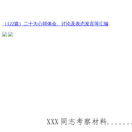
（122篇）二十大心得体会、讨论及表态发言等汇编