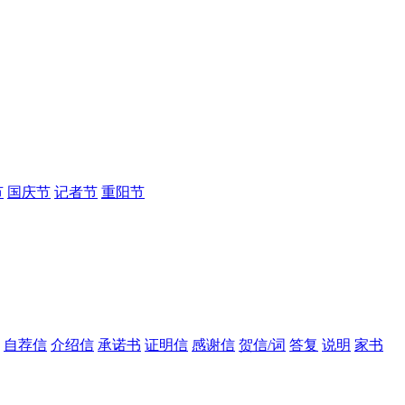
节
国庆节
记者节
重阳节
自荐信
介绍信
承诺书
证明信
感谢信
贺信/词
答复
说明
家书