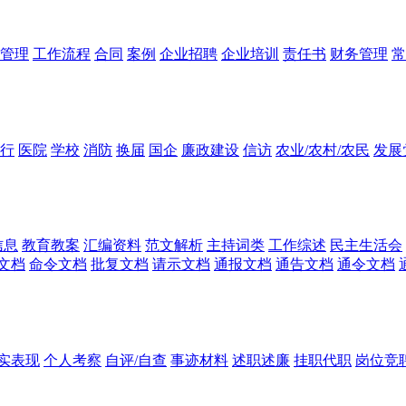
管理
工作流程
合同
案例
企业招聘
企业培训
责任书
财务管理
常
行
医院
学校
消防
换届
国企
廉政建设
信访
农业/农村/农民
发展
信息
教育教案
汇编资料
范文解析
主持词类
工作综述
民主生活会
文档
命令文档
批复文档
请示文档
通报文档
通告文档
通令文档
实表现
个人考察
自评/自查
事迹材料
述职述廉
挂职代职
岗位竞