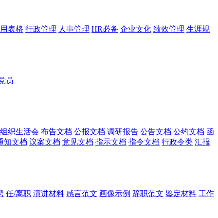
用表格
行政管理
人事管理
HR必备
企业文化
绩效管理
生涯规
党员
组织生活会
布告文档
公报文档
调研报告
公告文档
公约文档
函
通知文档
议案文档
意见文档
指示文档
指令文档
行政令类
汇报
聘
任/离职
演讲材料
感言范文
画像示例
辞职范文
鉴定材料
工作