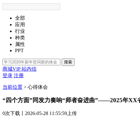
全部
应用
行业
种类
属性
PPT
搜索
商城VIP
站内信
登录
注册
当前位置
>
心得体会
“四个方面”同发力奏响“师者奋进曲”——2025年X
0次
下载
丨2026-05-28 11:55:59上传