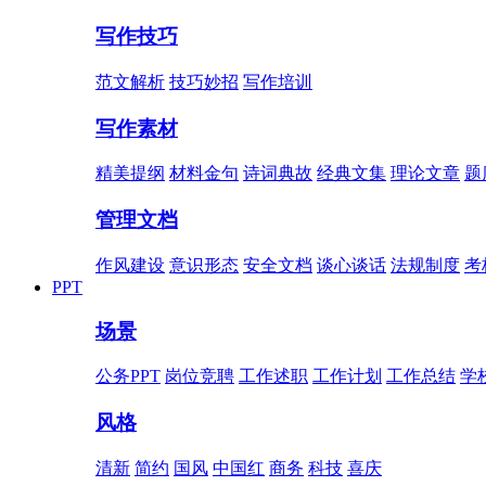
写作技巧
范文解析
技巧妙招
写作培训
写作素材
精美提纲
材料金句
诗词典故
经典文集
理论文章
题
管理文档
作风建设
意识形态
安全文档
谈心谈话
法规制度
考
PPT
场景
公务PPT
岗位竞聘
工作述职
工作计划
工作总结
学
风格
清新
简约
国风
中国红
商务
科技
喜庆