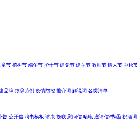
儿童节
植树节
端午节
护士节
建党节
建军节
教师节
情人节
中秋
建品牌
致辞范例
疫情防控
推介词
解说词
各类清单
讣告
公开信
聘书模板
请柬
挽联
慰问信
唁电
邀请信/书/函
祝酒词