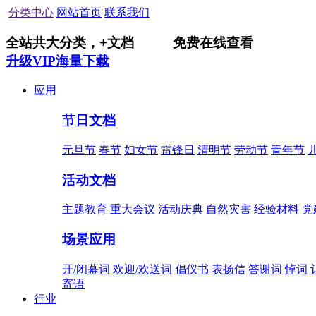
分类中心
网站首页
联系我们
全站共
大分类，
+
文档
免费在线查看
升级VIP海量下载
应用
节日文档
元旦节
春节
妇女节
雷锋日
清明节
劳动节
青年节
活动文档
主题教育
重大会议
活动庆典
自然灾害
经验材料
党
场景应用
开/闭幕词
欢迎/欢送词
倡仪书
表扬信
答谢词
悼词
寄语
行业