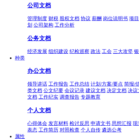
公司文档
管理制度
财税
股权文档
协议
薪酬
岗位说明书
项目
划
公司架构
工作分析
公务文档
经济发展
组织建设
纪检巡察
政法
工会
三大攻坚
银
种类
办公文档
领导讲话
工作报告
工作总结
计划/方案/要点
简报/
类文档
公文纪要
会议记录
建议文档
决定文档
决议
文档
工作纪实
调查报告
专题教育
个人文档
心得体会
发言材料
检讨反思
申请文书
思想汇报
现
表态
工作简历
对照检查
个人自传
遴选公考
属性