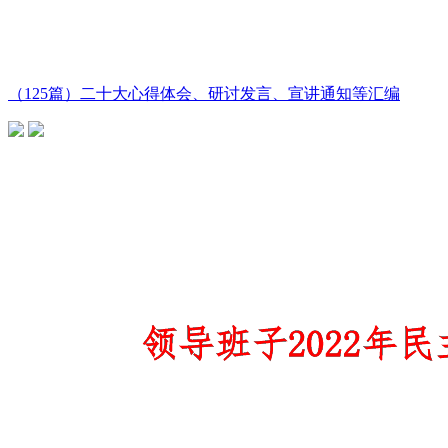
（125篇）二十大心得体会、研讨发言、宣讲通知等汇编