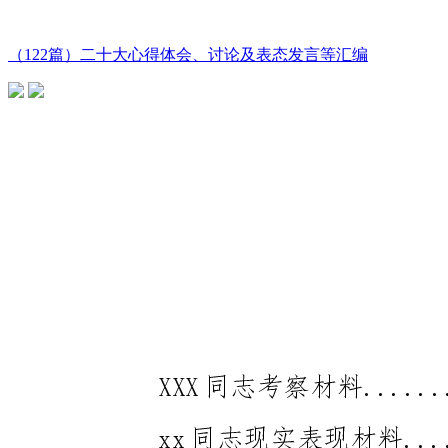
（122篇）二十大心得体会、讨论及表态发言等汇编