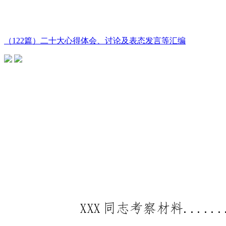
（122篇）二十大心得体会、讨论及表态发言等汇编