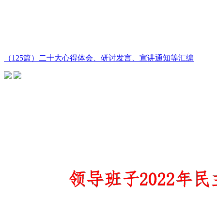
（125篇）二十大心得体会、研讨发言、宣讲通知等汇编