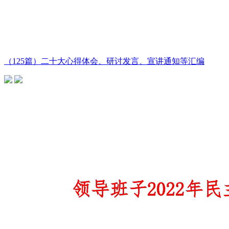
（125篇）二十大心得体会、研讨发言、宣讲通知等汇编