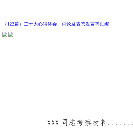
（122篇）二十大心得体会、讨论及表态发言等汇编