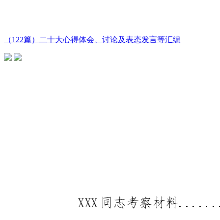
（122篇）二十大心得体会、讨论及表态发言等汇编