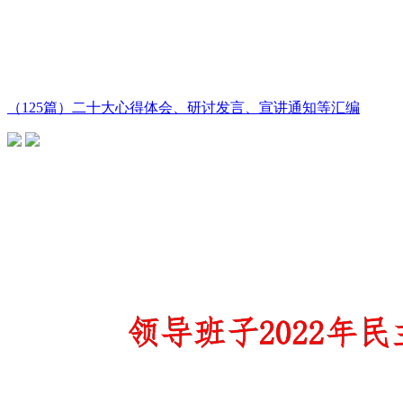
（125篇）二十大心得体会、研讨发言、宣讲通知等汇编