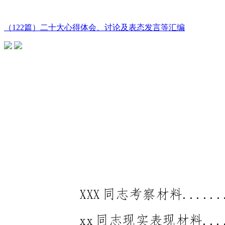
（122篇）二十大心得体会、讨论及表态发言等汇编