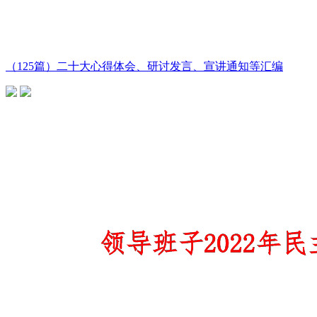
（125篇）二十大心得体会、研讨发言、宣讲通知等汇编