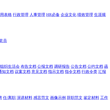
用表格
行政管理
人事管理
HR必备
企业文化
绩效管理
生涯规
党员
组织生活会
布告文档
公报文档
调研报告
公告文档
公约文档
函
通知文档
议案文档
意见文档
指示文档
指令文档
行政令类
汇报
聘
任/离职
演讲材料
感言范文
画像示例
辞职范文
鉴定材料
工作