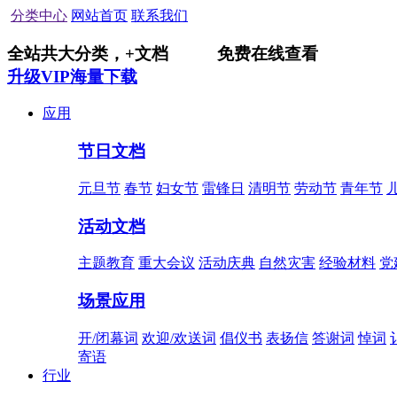
分类中心
网站首页
联系我们
全站共
大分类，
+
文档
免费在线查看
升级VIP海量下载
应用
节日文档
元旦节
春节
妇女节
雷锋日
清明节
劳动节
青年节
活动文档
主题教育
重大会议
活动庆典
自然灾害
经验材料
党
场景应用
开/闭幕词
欢迎/欢送词
倡仪书
表扬信
答谢词
悼词
寄语
行业