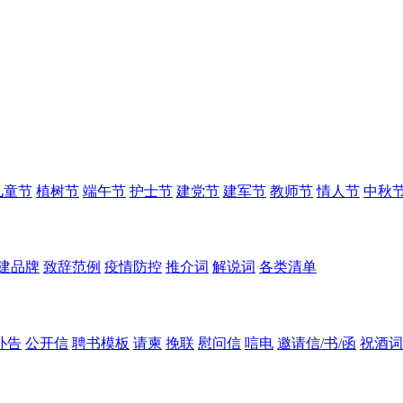
儿童节
植树节
端午节
护士节
建党节
建军节
教师节
情人节
中秋
建品牌
致辞范例
疫情防控
推介词
解说词
各类清单
讣告
公开信
聘书模板
请柬
挽联
慰问信
唁电
邀请信/书/函
祝酒词