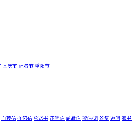
节
国庆节
记者节
重阳节
自荐信
介绍信
承诺书
证明信
感谢信
贺信/词
答复
说明
家书