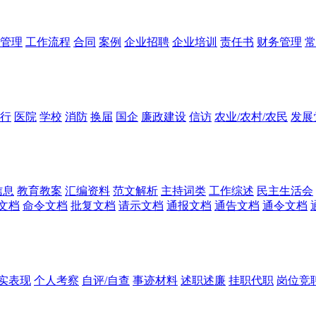
管理
工作流程
合同
案例
企业招聘
企业培训
责任书
财务管理
常
行
医院
学校
消防
换届
国企
廉政建设
信访
农业/农村/农民
发展
信息
教育教案
汇编资料
范文解析
主持词类
工作综述
民主生活会
文档
命令文档
批复文档
请示文档
通报文档
通告文档
通令文档
实表现
个人考察
自评/自查
事迹材料
述职述廉
挂职代职
岗位竞