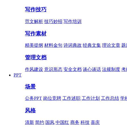
写作技巧
范文解析
技巧妙招
写作培训
写作素材
精美提纲
材料金句
诗词典故
经典文集
理论文章
题
管理文档
作风建设
意识形态
安全文档
谈心谈话
法规制度
考
PPT
场景
公务PPT
岗位竞聘
工作述职
工作计划
工作总结
学
风格
清新
简约
国风
中国红
商务
科技
喜庆