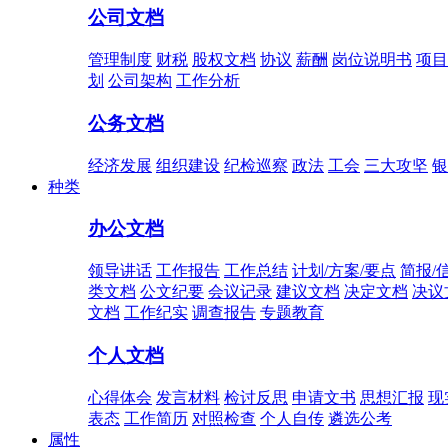
公司文档
管理制度
财税
股权文档
协议
薪酬
岗位说明书
项目
划
公司架构
工作分析
公务文档
经济发展
组织建设
纪检巡察
政法
工会
三大攻坚
银
种类
办公文档
领导讲话
工作报告
工作总结
计划/方案/要点
简报/
类文档
公文纪要
会议记录
建议文档
决定文档
决议
文档
工作纪实
调查报告
专题教育
个人文档
心得体会
发言材料
检讨反思
申请文书
思想汇报
现
表态
工作简历
对照检查
个人自传
遴选公考
属性